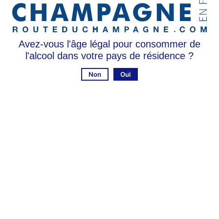
Assemblage de 2023 et des vins de réserve
60 % pinot noir 40 % chardonnay
Avez-vous l'âge légal pour consommer de
l'alcool dans votre pays de résidence ?
Non
Oui
Animation
Dégustations privilèges :
Venez retrouver Blandine, œnologue de la famille Mocquart, pour une dégustation
privilégiée sur le thème de votre choix :
La générosité du pinot noir, le secret de nos champagnes blancs et rosés, à
11h le