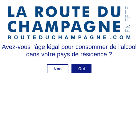
la fraîcheur et le pinot meunier
vient relever le côté fruité issu
du terroir de la Côte des Bars.
Cette Cuvée accompagnera trè
apéritifs entre amis ou vos gr
occasions familiales.
Avez-vous l'âge légal pour consommer de l'alcool
dans votre pays de résidence ?
Non
Oui