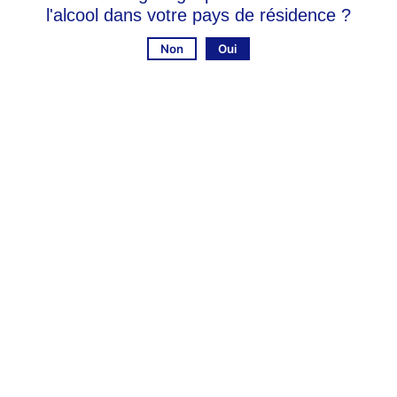
l'alcool dans votre pays de résidence ?
Non
Oui
Les caves participantes à Rouvres-les-Vignes