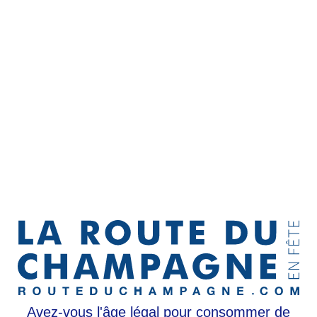
Animation
UNE ATTRACTION UNIQUE POUR CETTE ROUTE DU CHAMPAGNE
2026
Une vraie montgolfière captive vous permettra d’admirer le village, les
coteaux viticoles et une magnifique vue panoramique.
Vous pourrez monter à bord par groupe de 5 personnes pour 15 minutes en
toute sécurité avec Les Montgolfières du Lac d’Orient.
Paiement sur place.
Point de rendez-vous : (entre le champagne Joël Falmet et le Champagne
Michel Falmet) - suivre la signalétique.
Avez-vous l'âge légal pour consommer de